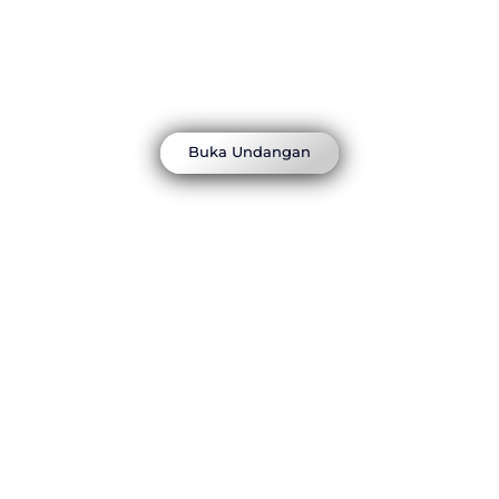
THE WEDDING OF
Habib & Adiba
Dear
Nama Tamu
Buka Undangan